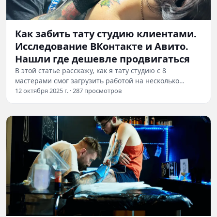
Как забить тату студию клиентами.
Исследование ВКонтакте и Авито.
Нашли где дешевле продвигаться
В этой статье расскажу, как я тату студию с 8
мастерами смог загрузить работой на несколько
месяцев вперед. А если ты тату мастер или…
12 октября 2025 г. · 287 просмотров