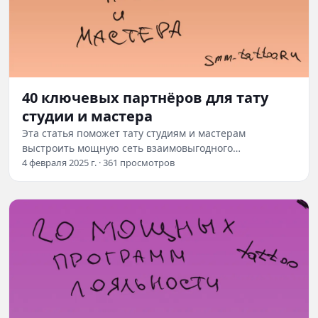
40 ключевых партнёров для тату
студии и мастера
Эта статья поможет тату студиям и мастерам
выстроить мощную сеть взаимовыгодного
сотрудничества, которая позволит вывести бизнес на
4 февраля 2025 г. · 361 просмотров
новый…