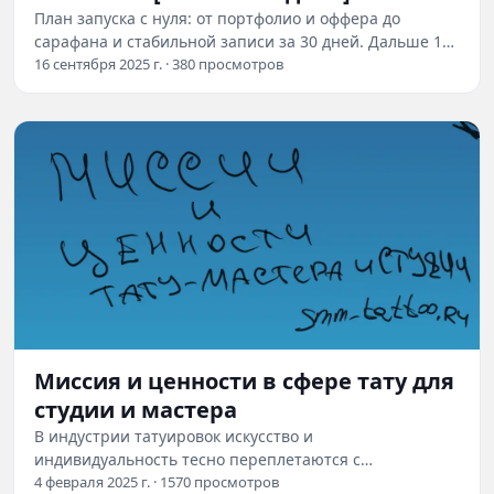
План запуска с нуля: от портфолио и оффера до
сарафана и стабильной записи за 30 дней. Дальше 19
реальных способов и готовые формулы под…
16 сентября 2025 г. · 380 просмотров
Миссия и ценности в сфере тату для
студии и мастера
В индустрии татуировок искусство и
индивидуальность тесно переплетаются с
ответственностью и профессионализмом. Важность
4 февраля 2025 г. · 1570 просмотров