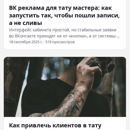
ВК реклама для тату мастера: как
запустить так, чтобы пошли записи,
а не сливы
Интерфейс кабинета простой, но стабильные заявки
во ВКонтакте приходят не от «кнопки», а от системы:
оффер → креатив → аудитория → ретаргет…
18 сентября 2025 г. · 519 просмотров
Как привлечь клиентов в тату