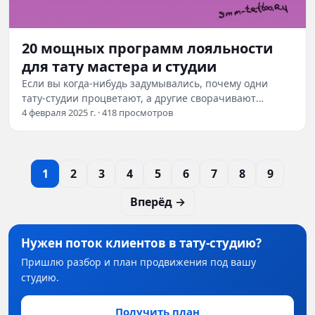
20 мощных программ лояльности
для тату мастера и студии
Если вы когда-нибудь задумывались, почему одни
тату-студии процветают, а другие сворачивают
деятельность, то ответ часто кроется не только…
4 февраля 2025 г. · 418 просмотров
1
2
3
4
5
6
7
8
9
Вперёд →
Нужен поток клиентов в тату-студию?
Пришлю разбор и план продвижения под вашу
студию.
Получить план